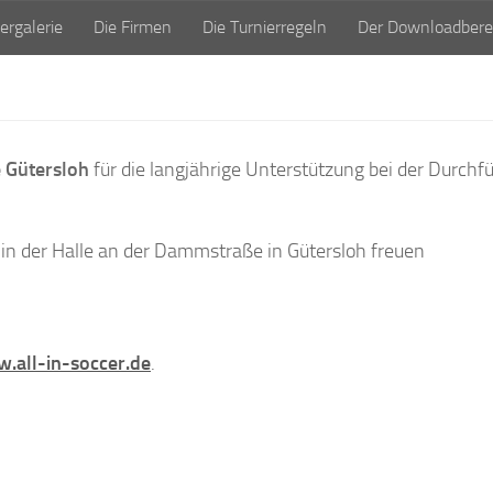
ergalerie
Die Firmen
Die Turnierregeln
Der Downloadbere
e Gütersloh
für die langjährige Unterstützung bei der Durchf
e in der Halle an der Dammstraße in Gütersloh freuen
.all-in-soccer.de
.