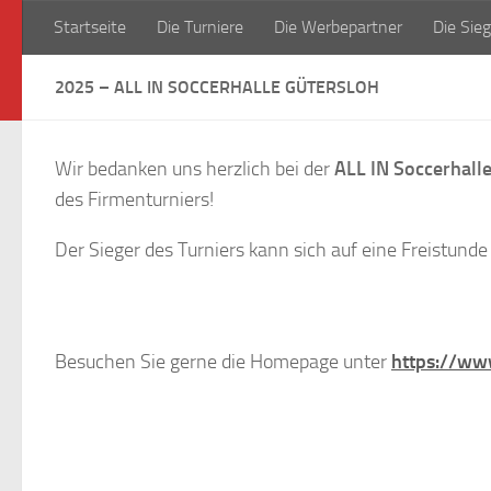
Startseite
Die Turniere
Die Werbepartner
Die Sieg
Zum Inhalt springen
2025 – ALL IN SOCCERHALLE GÜTERSLOH
Wir bedanken uns herzlich bei der
ALL IN Soccerhall
des Firmenturniers!
Der Sieger des Turniers kann sich auf eine Freistund
Besuchen Sie gerne die Homepage unter
https://www