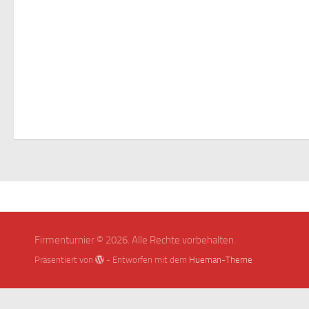
Firmenturnier © 2026. Alle Rechte vorbehalten.
Präsentiert von
- Entworfen mit dem
Hueman-Theme