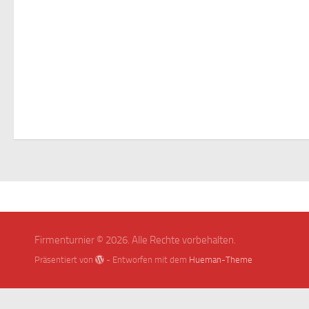
Firmenturnier © 2026. Alle Rechte vorbehalten.
Präsentiert von
- Entworfen mit dem
Hueman-Theme