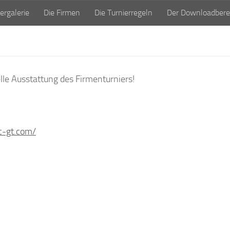
ergalerie
Die Firmen
Die Turnierregeln
Der Downloadbere
elle Ausstattung des Firmenturniers!
c-gt.com/