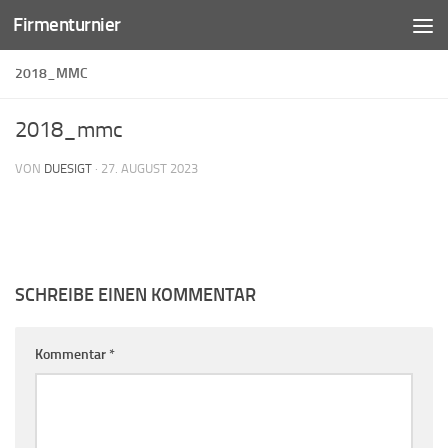
Firmenturnier
Zum Inhalt springen
2018_MMC
2018_mmc
VON
DUESIGT
·
27. AUGUST 2023
SCHREIBE EINEN KOMMENTAR
Kommentar
*